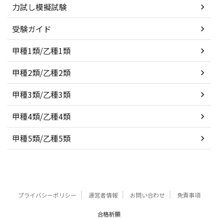
力試し模擬試験
受験ガイド
甲種1類/乙種1類
甲種2類/乙種2類
甲種3類/乙種3類
甲種4類/乙種4類
甲種5類/乙種5類
プライバシーポリシー
運営者情報
お問い合わせ
免責事項
合格祈願