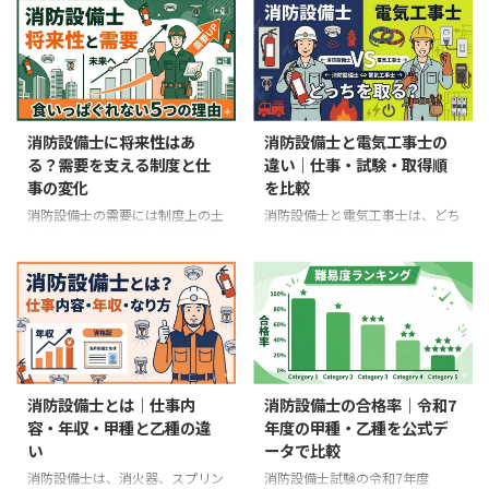
令和8年度の東京試験案内では、
ます。必要な封筒、切手、納付方
等の工事又は整備に関する講習」
ときは、資格の数ではなく、担当
集合時刻までに着席し、試験開始
法、申請期限、交付予定日 ...
を定期的に受ける必要がありま
したい仕事に必要な法定資格か、
前 ...
す。一般に「消防設備士講習」
消防設備士試験の受験資格・科目
「法定講習」「義務講習」と呼ば
免除に使えるかで選ぶことが大切
れる講習です。 受講義務は、現
です。 資格を2つ持つだけで給与
在、消防用設備等の工事・整備・
や手当が自動的に上がるわけでは
消防設備士に将来性はあ
消防設備士と電気工事士の
点検の業務に従事しているかどう
ありません。給与、手当、担当範
る？需要を支える制度と仕
違い｜仕事・試験・取得順
かにかかわらず、消防設備士免状
囲は勤務先ごとに異なるため、こ
事の変化
を比較
を持つ人に適用されます。 最初
の記事では公的な資格制度で確認
に押さえる5点 初回は、免状交付
できる違いに絞って比較します。
消防設備士の需要には制度上の土
消防設備士と電気工事士は、どち
後の最初の4月1日から2年以内 2
比較する5資格 電気工事士 電気主
台がある 消防設備士に将来性が
らも建物設備に関わる国家資格で
回目以降は、受講後の最初の4月
任技術者 管工事施工管理技士 建
あるかを考えるときは、「資格を
すが、対象とする設備と法令上の
1日から5年以内 講習は、 ...
築物環境衛生管理技術者（ビル管
取れば一生安泰」といった宣伝で
業務範囲が異なります。 消防設
理士） 危険物取扱者 ...
はなく、どの仕事が法令に基づい
備士は消防用設備等の工事・整
て継続し、技術の変化で何が変わ
備・点検、電気工事士は電気工作
るのかを見ることが大切です。
物の設置・変更に伴う電気工事を
消防用設備等は、設置したら終わ
担います。一方の免状だけで、も
りではありません。建物の関係者
う一方の資格が必要な作業まで行
消防設備士とは｜仕事内
消防設備士の合格率｜令和7
には、設備を適切に維持し、定期
えるわけではありません。 この
容・年収・甲種と乙種の違
年度の甲種・乙種を公式デ
に点検して、その結果を消防長ま
記事の結論 消防設備士は設備の
い
ータで比較
たは消防署長へ報告する制度があ
類ごとに免状が分かれ、甲種は工
ります。消防設備士は、免状の種
事・整備・点検、乙種は整備・点
消防設備士は、消火器、スプリン
消防設備士試験の令和7年度