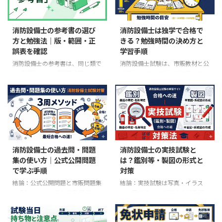
る。 乙種は、対象設備の整備・
甲種第1類から第5類は、国家資
点検を行える。 甲種第1類から第
格等または学歴による受験資格が
5類は受験資格が必要。乙種第1
必要。 甲種特類は、甲種第1～3
消防設備士の参考書の選び
消防設備士は独学で合格で
類から第7類は誰でも受験でき
類のいずれか一つ、甲種第4類、
方と勉強法｜版・範囲・正
きる？勉強時間の決め方と
る。 甲種第1類から第5類は筆記
甲種第5類の3種類以上の免状が
誤表を確認
学習手順
45問・実技7問、乙種は筆記30
必要。 試験合格だけでなく、免
問・実技5問。 第6類と第7類は乙
状交付、経験年数、受験する類、
消防設備士の参考書は、同じ類で
消防設備士試験は、市販教材と公
種だけ。甲種特類は第1類から第5
証明書類まで確認する。 この記
も「解説中心」「問題演習中心」
式資料を使って独学で準備するこ
類とは受験資格・試験内容が異な
事では、現行の消防試験研究セン
「鑑別等・製図中心」で役割が異
とができます。ただし、独学なら
る。 どちらを受けるかは、「受
ターの受験資格表に沿って、代表
なります。表紙の売り文句や通販
何時間で合格できる、参考書1冊
験資格があるか」だけ ...
的な資格、学歴、実務経 ...
サイトの順位だけで決めると、受
だけで十分と全員に当てはまる基
験する類や甲種・乙種が違う、実
準はありません。 先に結論 消防
技対策が足りない、法令改正前の
試験研究センターは、類別の標準
版だった、というずれが起こりま
勉強時間や独学合格率を公表して
す。 最初に確認したいのは、特
いない。 必要な学習量は、受験
消防設備士の過去問・問題
消防設備士の実技試験と
定の出版社名ではなく、受験区
する類、甲種・乙種、科目免除、
集の使い方｜公式公開問題
は？鑑別等・製図の形式と
分、公式の試験範囲、刊行年・
電気・機械の基礎、実技の習熟度
で学ぶ手順
対策
版、正誤表、実技の収録範囲で
で変わる。 最初に公式の科目表
す。この記事では、購入前の確認
と公開問題を確認し、できない項
結論：公式公開問題と市販問題集
結論：実技試験は写真・イラス
方法と、参考書を使った勉強の進
目を数えて計画を作る。 筆記だ
は役割を分けて使う 消防設備士
ト・図面等による記述式 消防設
め方を整理します。 先に確認す
けでなく、写真・イラスト・図面
試験では、一般財団法人消防試験
備士試験の「実技」は、実際に消
る5項目 受験する類と、甲種・乙
等による記述式の実技を早い段階
研究センターが過去に出題された
火器を操作したり、設備を取り付
種の区分が合っているか 筆記だ
から練習する。 独学で解決で ...