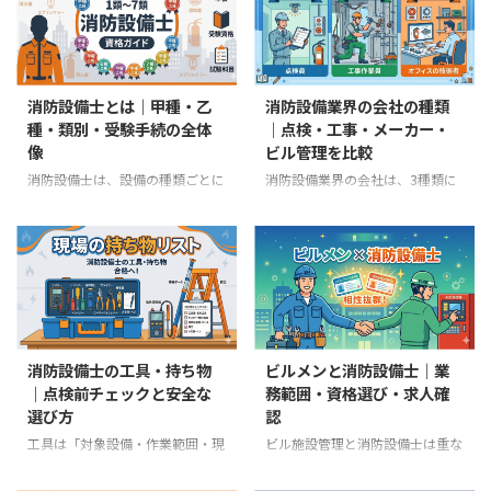
消防設備士とは｜甲種・乙
消防設備業界の会社の種類
種・類別・受験手続の全体
｜点検・工事・メーカー・
像
ビル管理を比較
消防設備士は、設備の種類ごとに
消防設備業界の会社は、3種類に
業務範囲が決まる国家資格 消防
固定できない 消防設備に関わる
設備士は、消防用設備等または特
就職先を探すと、「点検会社」
殊消防用設備等の工事、整備、点
「工事会社」「メーカー」という
検に関わる国家資格です。消防設
分け方をよく見かけます。ただ
備士免状には甲種と乙種があり、
し、これは業界を理解するための
さらに担当できる設備が特類・第
大まかな呼び方です。 実際に
1類から第7類に分かれています。
は、1社で点検・整備・工事を行
大切なのは、「消防設備士」とい
う会社、電気工事や管工事の一部
消防設備士の工具・持ち物
ビルメンと消防設備士｜業
う一つの免状ですべての設備を扱
として消防設備を扱う会社、メー
｜点検前チェックと安全な
務範囲・資格選び・求人確
えるわけではないことです。甲
カー系列の保守会社、ビル管理会
選び方
認
種・乙種の別と、免状に指定され
社の設備部門などがあります。同
た類によって業務範囲が決まりま
じ社名や業種でも、配属先によっ
工具は「対象設備・作業範囲・現
ビル施設管理と消防設備士は重な
す。 最初に押さえる5点 甲種は、
て担当する仕事は変わります。
場条件」から決める 消防設備の
る部分があるが、同じ仕事ではな
指定された類の工事・整備・点検
就職先を選ぶときの結論 会社名
現場で使う工具や試験器は、全員
い ビル施設管理では、電気、空