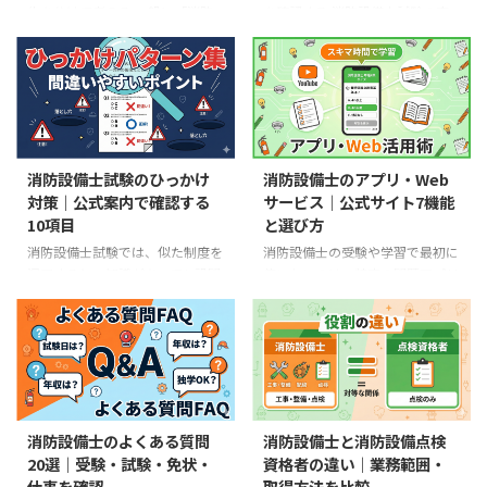
からない設備を、推測で操作しな
確認事項を示します 具体的な点
告を分けて考える 一般に「消防
を確認する 消防設備士試験の直
い 「不良」と「未点検・未確
検方法は、設備別の点検基準・点
点検」と呼ばれるものの一つが、
前準備は、自分の受験票と、受験
認」を分けて記録する この記事
検要領・点検票に従います 資格
消防法第17条の3の3に基づく消
する支部の最新試験案内を基準に
は、実在する現場の頻度ランキン
を持っていても、免状の種類を超
防用設備等・特殊消防用設備等の
進めます。集合時刻、開始時刻、
グ ...
...
点検と報告です。防火対象物の関
会場、腕時計などの細かな扱い
係者は、設置された設備を定期に
は、受験地や試験回によって異な
点検し、その結果を消防長または
るためです。 この記事では、2週
消防署長へ報告します。 最初に
間前から当日までに行うことを、
消防設備士試験のひっかけ
消防設備士のアプリ・Web
押さえる4点 機器点検は6か月ご
学習と受験準備に分けて整理しま
対策｜公式案内で確認する
サービス｜公式サイト7機能
と、総合点検は1年ごと 結果の報
す。固定の勉強時間や得点予測で
10項目
と選び方
告は、特定防火対象物が1年ご
はなく、「確認できたか」で進め
と、それ以外が3年ごとを基本と
られるチェックリストです。 直
消防設備士試験では、似た制度を
消防設備士の受験や学習で最初に
する 有資格者に点検させる対象
前準備の順番 受験する種類・
混同すると、知識があっても設問
使いたいのは、特定の問題アプリ
は、面積だけでなく用途・指定・
類・科目免除を確認する 公式公
を読み違えます。特に区別したい
ではなく、試験を実施する消防試
階段・設置設備も確認する 点検
開問題と学習記録から、残った弱
のは、甲種と乙種、甲種特類と第
験研究センターのWebサービスで
会社へ委託しても、点検・報 ...
点を絞る 受験票、写真、持ち
1～5類、筆記と実技、受験資格
す。 公式サイトでは、試験日程
物、 ...
と科目免除です。 この記事で
の検索、受験申請、受験資格・問
は、消防試験研究センターの公式
題数の確認、過去に出題された問
案内で確認できる「間違えやすい
題の閲覧、合格者番号の確認、免
10項目」を整理します。公開問題
状手続まで行えます。本記事で
消防設備士のよくある質問
消防設備士と消防設備点検
の出題頻度ランキングや独自配点
は、目的別の使い方と、第三者が
20選｜受験・試験・免状・
資格者の違い｜業務範囲・
ではありません。まず試験制度を
提供する学習アプリを選ぶ際の確
仕事を確認
取得方法を比較