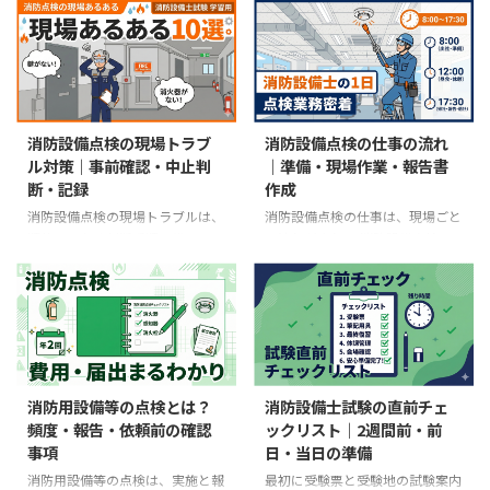
ができる 乙種は、指定された類
の分類だけでなく、募集職種の実
が同じ一式を持てばよいものでは
調、給排水、防災など建物設備を
の整備・点検ができる 乙 ...
際の担当業務を見る 点検・整
ありません。消火器、自動火災報
広く扱います。消防設備士は、免
備・工事 ...
知設備、スプリンクラー設備、避
状の種類に対応する消防用設備等
難器具では、点検項目も必要な器
の工事・整備・点検を行う資格で
具も異なります。同じ設備でも、
す。消防設備に関わる点では重な
外観確認、作動試験、整備、工事
りますが、消防設備士免状を取れ
消防設備点検の現場トラブ
消防設備点検の仕事の流れ
のどこまで行うかで準備は変わり
ばビル管理のすべてを担当できる
ル対策｜事前確認・中止判
｜準備・現場作業・報告書
ます。 現場前に確認する4点 対象
わけでも、ビル管理担当者なら消
断・記録
作成
となる消防用設備等と、当日の点
防設備の工事・整備を自由に行え
検・整備・工事の範囲 消防庁の
るわけでもありません。 最初に
消防設備点検の現場トラブルは、
消防設備点検の仕事は、現場ごと
設備別点検基準・点検要領と、機
押さえる4点 ビル施設管理の担当
順位ではなく判断手順で備える
に流れが変わる 消防設備点検の
器の取扱説明書 必要な資格、作
範囲は、勤務先・管理契約・配属
消防用設備等の点検では、入室で
仕事は、事前準備、現場での点
業分担、立会者、連絡・復旧の手
建物で異なる 消防設備士は、甲
きない、資料と現況が違う、警報
検、復旧確認、結果説明、書類作
順 建物の入室、撮影、高所 ...
種・乙種と類ごとに業務範囲が ...
や連動の影響範囲が分からないな
成という順で進むのが基本です。
ど、予定どおり作業できない場面
ただし、勤務時間、訪問件数、担
があります。ただし、どの問題が
当設備、チーム人数は、勤務先、
多いかを示す公的な全国統計はあ
建物、点検区分、設備数量、入室
りません。建物用途、設備、契
条件によって変わります。 この記
消防用設備等の点検とは？
消防設備士試験の直前チェ
約、管理体制によって状況は変わ
事の前提 実在する一人への密着
頻度・報告・依頼前の確認
ックリスト｜2週間前・前
ります。 現場で迷ったときの3原
取材ではなく、点検業務の一般的
事項
日・当日の準備
則 許可のない入室・解錠・物品
な工程を整理した記事です 固定
移動をしない 型式や連動先が分
の時刻表ではなく、作業の順序と
消防用設備等の点検は、実施と報
最初に受験票と受験地の試験案内