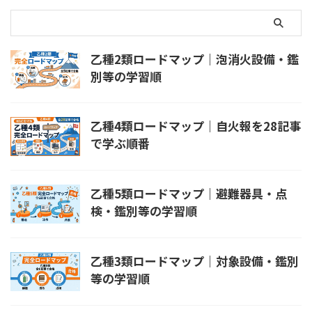
を持っているだけでは自動的に免
目免除の証明書類を用意して申請
除されない。 受験申請時に免除
します。 申込み前に確認する順
を選び、必要な証明書類を提出す
序 公式の試験情報検索で、受験
る。 電気工事士の免除がすべて
地・試験日・受付期間・実施する
乙種2類ロードマップ｜泡消火設備・鑑
の類で同じように使えるわけで ...
類を見る。 受験する支部の試験
案内と注意事項を読む。 甲種受
別等の学習順
験 ...
乙種4類ロードマップ｜自火報を28記事
で学ぶ順番
乙種5類ロードマップ｜避難器具・点
検・鑑別等の学習順
乙種3類ロードマップ｜対象設備・鑑別
等の学習順