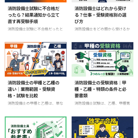
選ぶ順番 点検・整備と工事のど
は、支部別に合格者の受験番号を
消防設備士試験に不合格だ
消防設備士はどれから受け
ちらを中心にしたいか決める 仕
公示し、受験者全員へ試験結果通
ったら？結果通知から立て
る？仕事・受験資格別の選
事内容と必要な免状の類を照合す
知書を送付します。合格者の受験
直す再受験手順
び方
る 賃金、固定残業代、休日、移
番号は、結果発表予定日の正午か
動範囲を同じ条件で比較する 求
ら同センターのWebサイトでも確
消防設備士試験に不合格だったと
消防設備士をどの類から受けるか
人票で分からない点を応募前また
認できます。 最初に確認する場
きは、教材を最初からやり直す前
は、合格率や「定番の順番」だけ
は面接で確認する 採用時の労働
所：受験した支部の試験案内・日
に、試験結果通知書の正答率を確
では決められません。最初に確認
条件通知書を求人票と照合する
程ページ → 結果発表予定日 → 当
認しましょう。筆記のどこで基準
するのは、仕事で扱う設備、工事
未経験でも応募できるかは求人ご
日正午以降に消防試験研 ...
を下回ったのか、実技が60％に
まで行うか、甲種の受験資格があ
と ...
届かなかったのかで、次に優先す
るかの3点です。 先に結論 勤務先
る勉強が変わります。 先にやる
や求人で必要な設備が決まってい
こと 試験結果通知書と受験票を
るなら、その設備に対応する類を
保管する 筆記3科目と筆記全体、
優先する。 工事を担当し、甲種
消防設備士の甲種と乙種の
消防設備士の受験資格｜甲
実技の正答率を確認する 次の試
の受験資格があるなら、対象設備
違い｜業務範囲・受験資
種・乙種・特類の条件と必
験日と受付期間を公式日程で確認
の甲種を検討する。 甲種の受験
格・試験を比較
要書類
する 不足した分野だけを優先し
資格がない場合は、対象設備の乙
て学習計画を組み直す 消防試験
種から始める方法がある。 電気
消防設備士の甲種と乙種は、単な
消防設備士試験は、乙種、甲種第
研究センターが公表した令和7年
工事士免状があり、自動火災報知
る難易度の上下ではありません。
1類から第5類、甲種特類で受験
度の消防設備士試験は、全類合計
設備を扱うなら、甲種第4類が候
最も大きな違いは、免状に記載さ
資格が異なります。まず自分が受
で受験者100,198人、合格者
補になる。 目的が決まっていな
れた設備について工事まで行える
ける区分を分けて確認してくださ
35,514人、合格率35 ...
い初学者には乙種第6類も選 ...
かです。 先に結論 甲種は、対象
い。 受験資格の結論 乙種第1類か
設備の工事・整備・点検を行え
ら第7類は、誰でも受験できる。