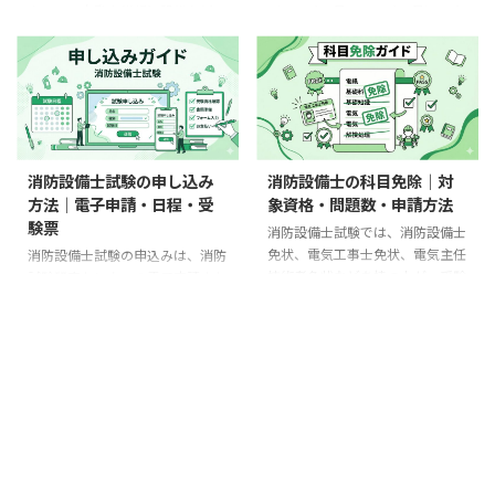
類に応じて工事・整備・点検に関
検を行える。 電気工事士は第一
クラー、自動火災報知設備などに
（2025年4月～2026年3月）の合
わります。 この記事の結論 消防
種・第二種に分かれ、扱える電気
ついて、免状の種類に応じた工
格率は、甲種計32.5％、乙種計
用設備等の設置・維持・点検は法
工作物の範囲が異なる。 電気工
事・整備・点検を行うための国家
38.3％、全体35.4％でした。最も
令に基づくため、継続的な業務 ...
事士試験は第一種・第二種とも受
資格です。 甲種は対象設備の工
高い区分は乙種第7類の64.7％、
験 ...
事・整備・点検、乙種は整備・点
最も低い区分は乙種第3類の
検を行えます。ただし、扱える設
26.8％です。 ただし、合格率は
備は免状に記載された類に限られ
試験問題だけの難しさを示す順位
ます。消防士・消防官とは別の資
表ではありません。区分ごとに受
消防設備士試験の申し込み
消防設備士の科目免除｜対
格で、主に民間の消防設備会社や
験者の保有資格、実務経験、科目
方法｜電子申請・日程・受
象資格・問題数・申請方法
設備管理の現場で活用されます。
免除、受験目的が異なるためで
験票
この記事の結論 甲種は工事ま
す。この記事では、消防試験研究
消防設備士試験では、消防設備士
で、乙種は整備・点検まで行え
センターの最新公表値を正しく並
免状、電気工事士免状、電気主任
消防設備士試験の申込みは、消防
る。 消防用設備等の設置・維
べ、数字を受験区分選びと学習計
技術者免状などを持つ人が、受験
試験研究センターの電子申請また
持・点検は法令に基づく仕事だ
画へどう使うかを解説します。 令
申請時に手続きすることで試験科
は書面申請で行います。居住地に
が、すべての点検が消防設備士だ
和7年度の全体値 受験者数：
目の一部免除を受けられます。
かかわらず希望する都道府県で受
けの独占業務ではない。 「消防
100,198 ...
ただし、免除範囲は「保有資格」
験できますが、試験日、受付期
設備士だ ...
だけでは決まりません。受験する
間、実施する類、会場、複数受験
甲種・乙種と類、複数資格の組合
の扱いは都道府県・試験回ごとに
せによって、免除される問題、残
異なります。 最初に全国の試験
る問題、試験時間が変わります。
情報から受験地と類を選び、実施
甲種特類には科目免除がありませ
支部の試験案内を確認してくださ
ん。 先に押さえるポイント 資格
い。その後、必要な受験資格・科