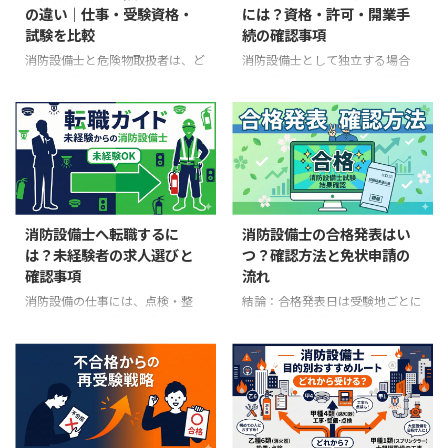
の違い｜仕事・受験資格・
には？資格・許可・開業手
でアップロードできます。一方、
す。 「いくらもらえるか」を正
試験を比較
続の確認事項
受験票用の顔写真は申請時にアッ
確に知るには、一般的な相場表で
プロードするのではなく、後日印
はなく、応募先の求人票・労働条
消防設備士と危険物取扱者は、ど
消防設備士として独立する場合
刷した受験票に貼ります。ここを
件通知書、または勤務先の規程を
ちらも消防法に関係する資格です
は、「免状があるからすぐ開業で
取り違えないことが大切です。
確認する必要があります。この記
が、対象とするものが異なりま
きる」と考えるのではなく、受注
電子申請の全体像 受験地の試験
事では、確認する順序と見落とし
す。消防設備士は建物の消防用設
する設備と作業範囲を先に決める
案内・日程・受付期間を確認 ...
やすい支給条件を整理します。
備等、危険物取扱者はガソリン・
必要があります。免状の類、点検
先 ...
灯油・化学薬品など法令上の危険
者資格が必要な建物、建設業許
物を扱う資格です。 先に取る資
可、消防署への届出、税務手続
格の決め方 消防設備の点検・整
は、それぞれ別の条件で判断する
備・工事をしたい → 仕事内容に
からです。 独立準備の順番 受注
消防設備士へ転職するに
消防設備士の合格発表はい
対応する類の消防設備士 ガソリ
する設備と、点検・整備・工事の
は？未経験者の求人選びと
つ？確認方法と免状申請の
ン、灯油、薬品などを貯蔵・取り
範囲を決める 自分の免状、経
確認事項
流れ
扱う仕事をしたい → 対象物質に
験、人員、機材で安全に履行でき
対応する危険物取扱者 設備管理
るか確認する 建設業許可や消防
消防設備の仕事には、点検・整
結論：合格発表日は受験地ごとに
など両方が関係する仕事 → 求人
署への届出が必要な案件を区別す
備、工事、ビル設備管理など複数
確認する 消防設備士試験の合格
の担当業務と必要資格を確認して
る 見積条件、保険、再委託、責
の入口があります。求人によって
発表日は、全国一律に「試験から
順番を決める 消防設備士と危険
任分担を契約前に決める 開業・
未経験者の応募可否、入社時に必
何日後」と決まっているわけでは
物取扱者の違い 比較項目 ...
青色申告・消費税の手続を整理す
要な免状、運転業務、夜間・休日
ありません。受験した都道府県・
る 独 ...
対応の有無が異なるため、「消防
試験回の試験案内や日程ページに
設備士」という職種名だけで選ば
記載された結果発表予定日を確認
ないことが大切です。 転職先を
します。 消防試験研究センター