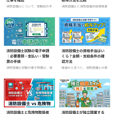
正確に区別し、類別の法令・構
認項目を整理します。 先に確認
造・機能は受験する類の教材で補
するポイント 試験日・受付期
消防設備士について、受験前の手
消防設備士と消防設備点検資格者
ってください。 読み違いを防ぐ4
間・実施類は、受験地と試験回ご
続き、試験、合格後の免状、仕事
の違いは、行える業務と資格区分
つの境界 種：甲種か乙種か 区
とに確認する 「公式問題集」で
に関するよくある質問を20問に
です。 消防設備士は、免状の
分：甲種特類か、甲種第1～5類
はなく、過去に出題された問題の
整理しました。 試験日や受付期
種・類に応じて消防用設備等の工
か 試験：筆記か実技か 条件： ...
一部が公開されている 第三者ア
間は都道府県・試験回ごとに異な
事・整備・点検を扱います。消防
プ ...
ります。手数料、問題数、合格基
設備点検資格者は、資格区分に応
準、免状手続など全国共通で確認
じた点検を行う資格であり、工事
できる内容は、消防試験研究セン
や整備はできません。 ただし、
ターなどの公式情報に基づいて回
消防設備士であればすべての設備
消防設備士試験の電子申請
消防設備士の資格手当はい
答します。 申込み前の確認順 受
を点検できるわけではなく、消防
｜必要書類・支払い・受験
くら？金額・支給条件の確
験地の試験案内で、試験日・実施
設備点検資格者にも第1種・第2
票の手順
認方法
類・受付期間を確認する 甲種の
種・特種の区分があります。「ど
受験資格と、利用する科目免除を
ちらが上か」ではなく、担当する
消防設備士試験の電子申請は、消
結論から言うと、消防設備士の資
確認する 必要な証明書類を準備
設備と業務に必要な区分を確認す
防試験研究センターの電子申請ペ
格手当に全国一律の金額や「相
する 電子申請または書面申請を
ることが大切です。 先に押さえ
ージから行います。ただし、いつ
場」はありません。 資格手当は
行い、受付内容を保存する 受験
る違い 甲種消防設備士：免状区
でも申し込めるわけではありませ
免状を取得すれば国から支給され
票を印刷または受領し、写真と ...
分に応じた工事・整備・点検 乙
ん。受験する都道府県・試験日ご
るものではなく、勤務先が賃金規
種 ...
とに決められた受付期間中だけ申
程や就業規則で定める制度です。
請でき、試験によって電子申請を
同じ甲種4類でも、毎月支給する
利用できない場合もあります。
会社、合格時に一時金だけを出す
現在の手続きでは、受験資格や科
会社、受験費用だけを補助する会
消防設備士と危険物取扱者
消防設備士が独立開業する
目免除の証明書類はPDF・JPEG
社、制度自体がない会社がありま