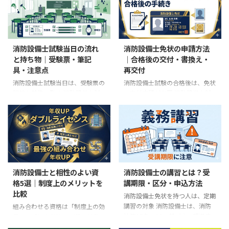
問題の一部を公開しています。甲
けたりする試験ではありません。
けで ...
種用と乙種用のPDFがあり、筆記
消防試験研究センターは、実技試
だけでなく鑑別等・製図の問題と
験を写真・イラスト・図面等によ
解答も確認できます。 ただし、
る記述式と案内しています。機器
公開されているのは過去の全問題
や部品の名称、働き、理由、計算
消防設備士試験当日の流れ
消防設備士免状の申請方法
ではありません。公式ページも、
式、図面への記入などを、問題の
と持ち物｜受験票・筆記
｜合格後の交付・書換え・
消防設備士として習得すべき知
指示に従って答えます。 実技試験
具・注意点
再交付
識・技能の目安を示すために、一
の要点 甲種第1～5類は、鑑別等5
部を公開するものと説明していま
問と製図2問 乙種第1～7類は、鑑
消防設備士試験当日は、受験票の
消防設備士試験の合格後は、免状
す。 最初に押さえる3点 公式公開
別等5問 甲種特類には実技科目が
記載を基準に動く 消防設備士試
の交付申請が必要 消防設備士試
問題で、問題形式と現在の理解度
ない 特類以外は、筆記とは別に
験の集合時刻、試験開始時刻、会
験に合格しても、免状は自動では
を確認する 市販問題集で、受験
実技60％以上が必要 各問題の配
場、持ち物の細かな扱いは、受験
交付されません。試験結果通知書
する類の範囲を繰り返し練習 ...
点や部分点は公式 ...
地や試験回によって異なります。
と免状交付申請書を確認し、必要
まず確認するのは、一般的な体験
書類と手数料をそろえて申請しま
談ではなく、自分の受験票と受験
す。 最初に押さえる4点 申請先
する支部の最新試験案内です。
は、原則として受験した道府県の
この記事で確認できること 前日
消防試験研究センター支部 新規
消防設備士と相性のよい資
消防設備士の講習とは？受
までに確認する受験票の項目 試
交付手数料は1種類につき2,900
格5選｜制度上のメリットを
講期限・区分・申込方法
験当日に必要な持ち物と、使用で
円 手数料の納付方法は都道府県
比較
きない物 会場到着から試験終了
によって異なる 免状交付後も、
消防設備士免状を持つ人は、定期
までの基本的な流れ 甲種・乙
写真書換えと消防設備士講習の期
講習の対象 消防設備士は、消防
組み合わせる資格は「制度上の効
種・甲種特類の試験時間 固定の
限を管理する 東京都で受験した
法第17条の10に基づき、都道府
果」と「担当業務」で選ぶ 消防
時間配分に頼らず準備する方法
場合は中央試験センターへ申請し
県知事が行う「工事整備対象設備
設備士と別の資格を組み合わせる