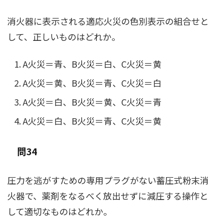
消火器に表示される適応火災の色別表示の組合せと
して、正しいものはどれか。
A火災＝青、B火災＝白、C火災＝黄
A火災＝黄、B火災＝青、C火災＝白
A火災＝白、B火災＝黄、C火災＝青
A火災＝白、B火災＝青、C火災＝黄
問34
圧力を逃がすための専用プラグがない蓄圧式粉末消
火器で、薬剤をなるべく放出せずに減圧する操作と
して適切なものはどれか。