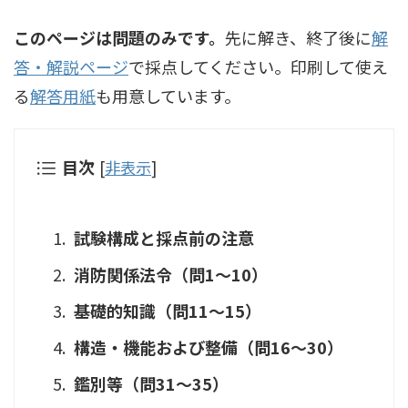
このページは問題のみです。
先に解き、終了後に
解
答・解説ページ
で採点してください。印刷して使え
る
解答用紙
も用意しています。
目次
[
非表示
]
試験構成と採点前の注意
消防関係法令（問1〜10）
基礎的知識（問11〜15）
構造・機能および整備（問16〜30）
鑑別等（問31〜35）