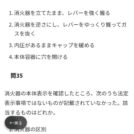
消火器を立てたまま、レバーを強く握る
消火器を逆さにし、レバーをゆっくり握ってガ
スを抜く
内圧があるままキャップを緩める
本体容器に穴を開ける
問35
消火器の本体表示を確認したところ、次のうち法定
表示事項ではないものが記載されていなかった。該
当するものはどれか。
←
←
戻る
消火器の区別