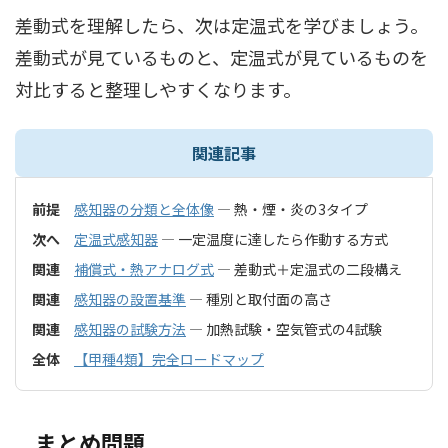
差動式を理解したら、次は定温式を学びましょう。
差動式が見ているものと、定温式が見ているものを
対比すると整理しやすくなります。
関連記事
前提
感知器の分類と全体像
— 熱・煙・炎の3タイプ
次へ
定温式感知器
— 一定温度に達したら作動する方式
関連
補償式・熱アナログ式
— 差動式＋定温式の二段構え
関連
感知器の設置基準
— 種別と取付面の高さ
関連
感知器の試験方法
— 加熱試験・空気管式の4試験
全体
【甲種4類】完全ロードマップ
まとめ問題