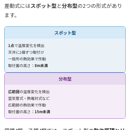
差動式には
スポット型
と
分布型
の2つの形式があり
ます。
スポット型
1点
で温度変化を検出
天井に1個ずつ取付け
一局所の熱効果で作動
取付面の高さ：
8m未満
分布型
広範囲
の温度変化を検出
空気管式・熱電対式など
広範囲の熱効果で作動
取付面の高さ：
15m未満