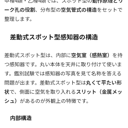
甲種4類・乙種4類では、スポット型の
動作原理とリ
ーク孔の役割
、分布型の
空気管式の構造
をセットで
整理します。
差動式スポット型感知器の構造
差動式スポット型は、内部に
空気室（感熱室）
を持
つ感知器です。丸い本体を天井に取り付けて使いま
す。鑑別試験では感知器の写真を見て名称を答える
問題が出ます。差動式スポット型は
丸くて平たい形
状
で、側面に空気を取り入れる
スリット（金属メッ
シュ）
があるのが外観上の特徴です。
内部構造