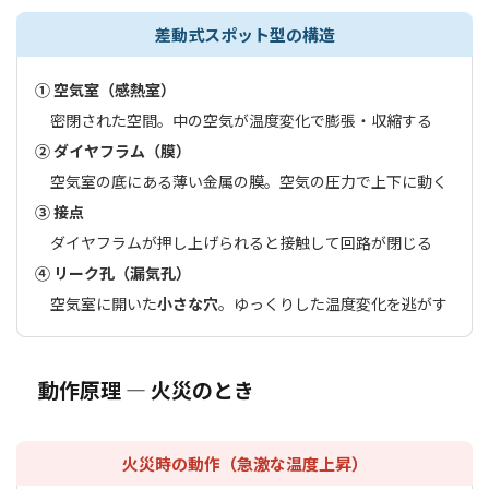
差動式スポット型の構造
① 空気室（感熱室）
密閉された空間。中の空気が温度変化で膨張・収縮する
② ダイヤフラム（膜）
空気室の底にある薄い金属の膜。空気の圧力で上下に動く
③ 接点
ダイヤフラムが押し上げられると接触して回路が閉じる
④ リーク孔（漏気孔）
空気室に開いた
小さな穴
。ゆっくりした温度変化を逃がす
動作原理 ― 火災のとき
火災時の動作（急激な温度上昇）