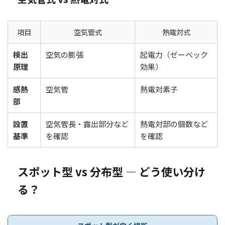
項目
空気管式
熱電対式
検出
空気の膨張
起電力（ゼーベック
原理
効果）
感熱
空気管
熱電対素子
部
設置
空気管長・露出部分など
熱電対部の個数など
基準
を確認
を確認
スポット型 vs 分布型 ― どう使い分け
る？