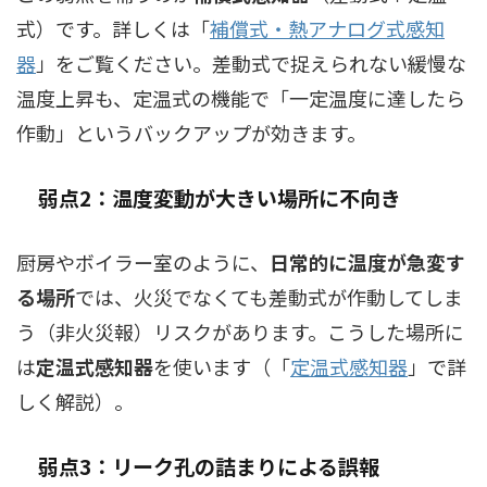
式）です。詳しくは「
補償式・熱アナログ式感知
器
」をご覧ください。差動式で捉えられない緩慢な
温度上昇も、定温式の機能で「一定温度に達したら
作動」というバックアップが効きます。
弱点2：温度変動が大きい場所に不向き
厨房やボイラー室のように、
日常的に温度が急変す
る場所
では、火災でなくても差動式が作動してしま
う（非火災報）リスクがあります。こうした場所に
は
定温式感知器
を使います（「
定温式感知器
」で詳
しく解説）。
弱点3：リーク孔の詰まりによる誤報