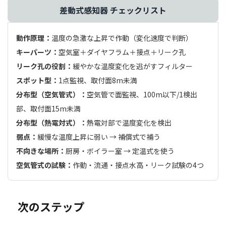
差動式感知器 チェックリスト
動作原理：
温度の急激な上昇で作動（変化速度で判断）
キーパーツ：
空気室＋ダイヤフラム＋接点＋リーク孔
リーク孔の役割：
緩やかな温度変化を逃がすフィルター
スポット型：
1点監視、取付面8m未満
分布型（空気管式）：
空気管で面監視、100m以下/1検出
部、取付面15m未満
分布型（熱電対式）：
熱電対部で温度変化を検出
弱点：
緩慢な温度上昇に弱い → 補償式で補う
不向きな場所：
厨房・ボイラー室 → 定温式を使う
空気管式の試験：
作動・流通・接点水高・リーク試験の4つ
次のステップ