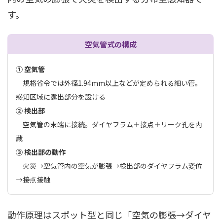
す。
空気管式の構成
① 空気管
規格省令では外径1.94mm以上などが定められる細い管。
感知区域に露出部分を設ける
② 検出部
空気管の末端に接続。ダイヤフラム＋接点＋リーク孔を内
蔵
③ 検出部の動作
火災→空気管内の空気が膨張→検出部のダイヤフラム変位
→接点接触
動作原理はスポット型と同じ「空気の膨張→ダイヤ