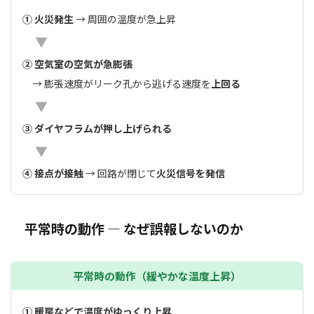
① 火災発生
→ 周囲の温度が急上昇
▼
② 空気室の空気が急膨張
→ 膨張速度がリーク孔から逃げる速度を
上回る
▼
③ ダイヤフラムが押し上げられる
▼
④ 接点が接触
→ 回路が閉じて
火災信号を発信
平常時の動作 ― なぜ誤報しないのか
平常時の動作（緩やかな温度上昇）
① 暖房などで温度がゆっくり上昇