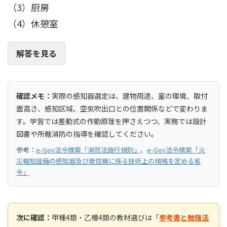
（3）厨房
（4）休憩室
解答を見る
確認メモ：
実際の感知器選定は、建物用途、室の環境、取付
面高さ、感知区域、空気吹出口との位置関係などで変わりま
す。学習では差動式の作動原理を押さえつつ、実務では設計
図書や所轄消防の指導を確認してください。
参考：
e-Gov法令検索「消防法施行規則」
、
e-Gov法令検索「火
災報知設備の感知器及び発信機に係る技術上の規格を定める省
令」
次に確認：
甲種4類・乙種4類の教材選びは「
参考書と勉強法