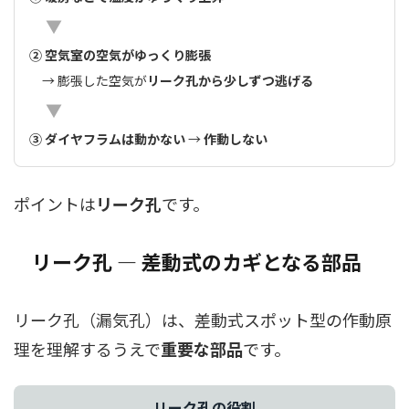
▼
② 空気室の空気がゆっくり膨張
→ 膨張した空気が
リーク孔から少しずつ逃げる
▼
③ ダイヤフラムは動かない
→
作動しない
ポイントは
リーク孔
です。
リーク孔 ― 差動式のカギとなる部品
リーク孔（漏気孔）は、差動式スポット型の作動原
理を理解するうえで
重要な部品
です。
リーク孔の役割