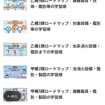
乙種5類ロードマップ｜避難器具・点
検・鑑別等の学習順
乙種3類ロードマップ｜対象設備・鑑別
等の学習順
乙種1類ロードマップ｜水系消火設備・
鑑別までの学習順
甲種2類ロードマップ｜泡消火設備・鑑
別・製図の学習順
甲種5類ロードマップ｜避難器具・鑑
←
←
戻る
別・製図の学習順