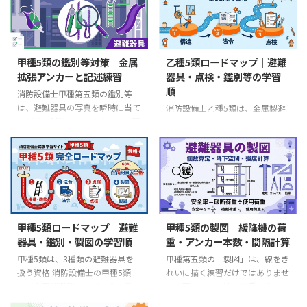
甲種5類の鑑別等対策｜金属
乙種5類ロードマップ｜避難
拡張アンカーと記述練習
器具・点検・鑑別等の学習
順
消防設備士甲種第五類の鑑別等
は、避難器具の写真を瞬時に当て
消防設備士乙種5類は、金属製避
るだけの試験ではありません。現
難はしご・救助袋・緩降機につい
在の公式公開問題では、金属拡張
て、整備と点検を行うための資格
アンカーボルトの図から、呼び径
です。受験資格はなく、誰でも受
とスリーブの長さに当たる部分を
験できます。 この記事では、公
識別します。 つまり、器具本体
式の試験科目を基準に、避難器具
に加えて、部品、取付け具、固定
の全体像 → 構造・機能 → 機械の
部、材料、図面上の寸法まで学ぶ
基礎 → 法令 → 整備・点検 → 鑑
必要があります。この記事では、
別等の順で学ぶロードマップを示
甲種5類ロードマップ｜避難
甲種5類の製図｜緩降機の荷
公式に確認できる試験構成と公開
します。固定の学習時間や根拠の
器具・鑑別・製図の学習順
重・アンカー本数・間隔計算
問題を出発点に、名称・位置・役
ない出題頻度ではなく、各段階で
割・条件を記述する練習法を整理
「図や器具を見て説明できる状
甲種5類は、3種類の避難器具を
甲種第五類の「製図」は、線をき
します。 先に結論 「写真を3秒で
態」を目標に進めます。 先に確
扱う資格 消防設備士の甲種5類
れいに描く練習だけではありませ
判別」「1問40秒」「緩降機・救
認 乙種5類では工事を行えませ
は、金属製避難はしご・救助袋・
ん。図面から寸法と荷重の向きを
助袋・避難はしごが必出」といっ
ん。第5類の工事まで担当するに
緩降機の工事、整備、点検に関わ
読み、緩降機の取付部に生じる