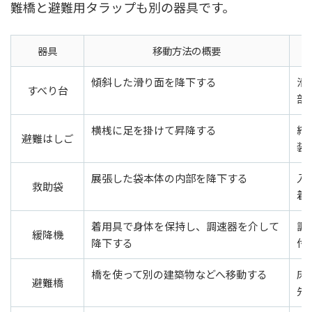
難橋と避難用タラップも別の器具です。
器具
移動方法の概要
傾斜した滑り面を降下する
滑
すべり台
部
横桟に足を掛けて昇降する
縦
避難はしご
装
展張した袋本体の内部を降下する
入
救助袋
着
着用具で身体を保持し、調速器を介して
調
緩降機
降下する
付
橋を使って別の建築物などへ移動する
床
避難橋
先