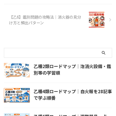
に、点検項目と器具別の確認方法
を整理します。器具の構造は「避
難器具の全体像」、設置寸法は
【乙6】鑑別問題の攻略法｜消火器の見分
「降下空間・操作面積」を参照 ...
け方と頻出パターン
乙種2類ロードマップ｜泡消火設備・鑑
別等の学習順
乙種4類ロードマップ｜自火報を28記事
で学ぶ順番