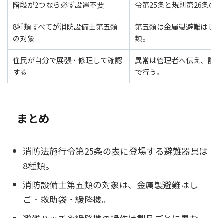
階段が2つなら必ず設置不要
令第25条と規則第26条
8種類すべてが消防設備士第五類
第五類は金属製避難はし
の対象
類。
住民が自分で展張・修理して確認
異常は管理者へ伝え、訓
する
で行う。
まとめ
消防法施行令第25条の表に登場する避難器具は
8種類。
消防設備士第五類の対象は、金属製避難はし
ご・救助袋・緩降機。
避難ハッチや緩降機の操作は製品ごとに異な