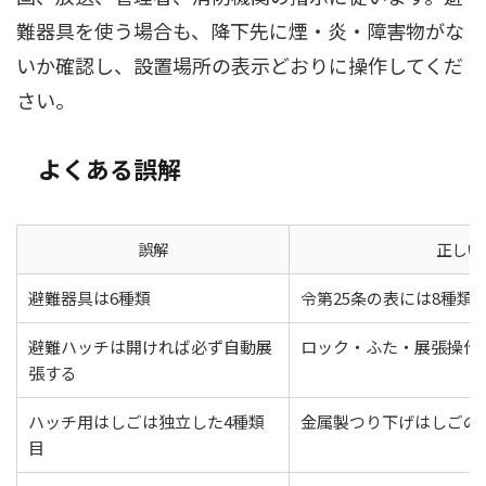
難器具を使う場合も、降下先に煙・炎・障害物がな
いか確認し、設置場所の表示どおりに操作してくだ
さい。
よくある誤解
誤解
正しい
避難器具は6種類
令第25条の表には8種類
避難ハッチは開ければ必ず自動展
ロック・ふた・展張操作
張する
ハッチ用はしごは独立した4種類
金属製つり下げはしごの
目