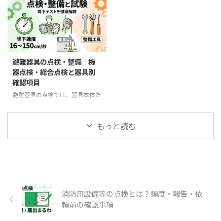
た基準は、消防試験研究セン ...
は甲種5類が必要です。甲種の受
る資格です。甲種には受験資格が
力、金属拡張アンカーの本数・間
験資格、鑑別等、製 ...
必要で、乙種5類とは異なり実技
隔を計算する力も問われます。 現
試験に製図2問が含まれます。 一
在の公式公開例で確認できる4項
方、消防法施行令第25条の適応
目 固定部を設計するための基本
表には、すべり台、避難橋、避難
荷重 取付け具の支点に働く力 金
ロープなどを含む8種類の避難器
属拡張アンカーの最少本数 金属
避難器具の点検・整備｜機
具が登場します。「第五類の工事
拡張アンカー相互の最小間隔 本
器点検・総合点検と器具別
整備対象設備等は3種類」「設置
記事では、消防試験研究センター
確認項目
義務や適応表では8種類を確認す
が公開している甲種第五類の問題
る」と分けて学ぶことが大切で
と解答、消防庁告示「避難器具の
避難器具の点検では、器具本体だ
す。 この記事では、公式の試験
設置及び維持に関する技術上の基
けでなく、近づけるか、操作でき
科目と合格基準を確認したうえ
準の細目」を軸に、計算の順序を
るか、安全に降下できるか、使用
で、避難器具の構造、機械の基
整理します。公式問題そのもの ...
後に元の状態へ格納できるかまで
もっと読む
礎、 ...
確認します。 点検は二つに分け
る 機器点検：6か月に1回。周
囲、標識、器具本体、取付具・支
持部、格納状況を確認する 総合
点検：1年に1回。器具を使用状
態にし、取付け等・降下・格納を
消防用設備等の点検とは？頻度・報告・依
確認する 消防庁の「別表第15 避
難器具の点検の基準」「点検要領
頼前の確認事項
第15」「避難器具点検票」を軸