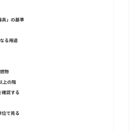
器具」の基準
となる用途
可燃物
以上の階
を確認する
単位で見る