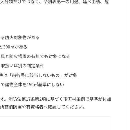
大分類だけではなく、令別表第一の用途、延べ面積、危
なる防火対象物がある
と300㎡がある
器具と防火措置の有無でも対象になる
・取扱いは別の判定条件
基準は「前各号に該当しないもの」が対象
で建物全体を150㎡基準にしない
す。消防法第17条第2項に基づく市町村条例で基準が付加
所轄消防署や有資格者へ確認してください。