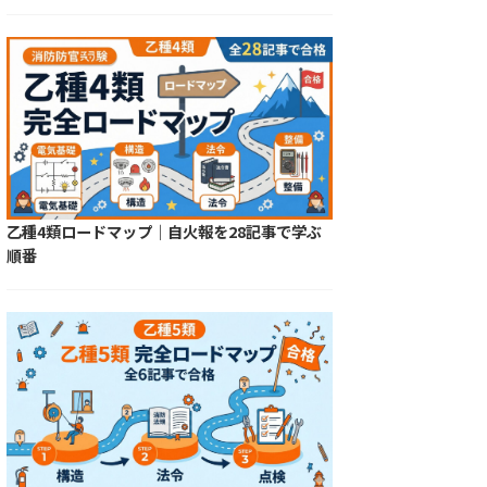
乙種4類ロードマップ｜自火報を28記事で学ぶ
順番