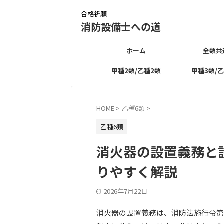
合格祈願
消防設備士への道
ホーム
全類共
甲種2類/乙種2類
甲種3類/
HOME
>
乙種6類
>
乙種6類
消火器の設置義務と
りやすく解説
2026年7月22日
消火器の設置義務は、消防法施行令第