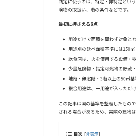
判定に使うのは、特定・非特定という
険物の取扱い、階の条件などです。
最初に押さえる6点
用途だけで面積を問わず対象と
用途別の延べ面積基準には150㎡
飲食店は、火を使用する設備・
少量危険物・指定可燃物の貯蔵
地階・無窓階・3階以上の50㎡
複合用途は、一用途が入っただけ
この記事は国の基準を整理したもので
される場合があるため、実際の建物は
目次
[
非表示
]