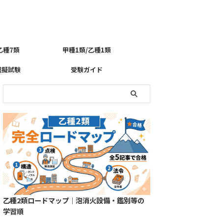
乙種7類
甲種1類/乙種1類
模擬試験
受験ガイド
乙種2類ロードマップ｜泡消火設備・鑑別等の
学習順