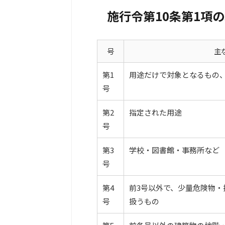
施行令第10条第1項の
号
主
第1
用途だけで対象となるもの
号
第2
指定された用途
号
第3
学校・図書館・事務所など
号
第4
前3号以外で、少量危険物・
号
扱うもの