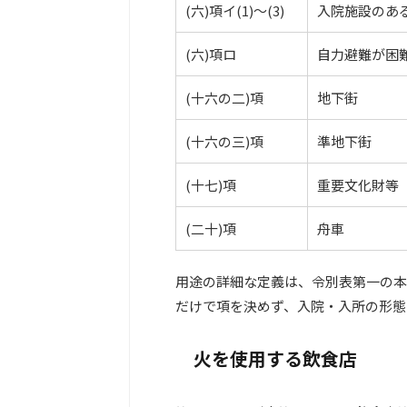
(六)項イ(1)〜(3)
入院施設のあ
(六)項ロ
自力避難が困
(十六の二)項
地下街
(十六の三)項
準地下街
(十七)項
重要文化財等
(二十)項
舟車
用途の詳細な定義は、令別表第一の本
だけで項を決めず、入院・入所の形態
火を使用する飲食店