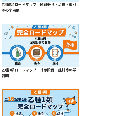
乙種5類ロードマップ｜避難器具・点検・鑑別
等の学習順
乙種3類ロードマップ｜対象設備・鑑別等の学
習順