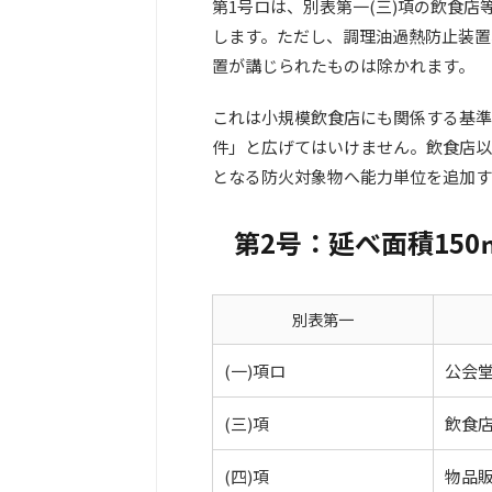
第1号ロは、別表第一(三)項の飲食
します。ただし、調理油過熱防止装置
置が講じられたものは除かれます。
これは小規模飲食店にも関係する基準
件」と広げてはいけません。飲食店以
となる防火対象物へ能力単位を追加す
第2号：延べ面積150
別表第一
(一)項ロ
公会
(三)項
飲食
(四)項
物品