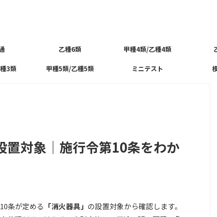
通
乙種6類
甲種4類/乙種4類
乙種3類
甲種5類/乙種5類
ミニテスト
設置対象｜施行令第10条をわか
10条が定める
「消火器具」
の設置対象から確認します。