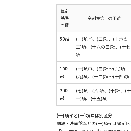
算定
基準
令別表第一の用途
面積
50㎡
(一)項イ、(二)項、(十六の
二)項、(十六の三)項、(十七
項
100
(一)項ロ、(三)項〜(六)項、
㎡
(九)項、(十二)項〜(十四)項
200
(七)項、(八)項、(十)項、(十
㎡
一)項、(十五)項
(一)項イと(一)項ロは別区分
劇場・映画館などの(一)項イは50㎡