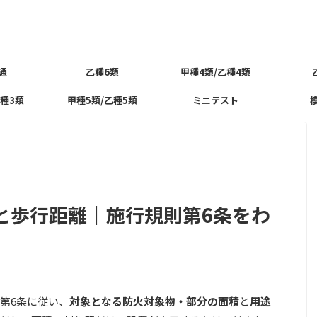
通
乙種6類
甲種4類/乙種4類
乙種3類
甲種5類/乙種5類
ミニテスト
と歩行距離｜施行規則第6条をわ
第6条に従い、
対象となる防火対象物・部分の面積
と
用途