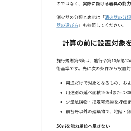
のではなく、
実際に設ける器具の能力
消火器の分類と表示は「
消火器の分類
器の選び方
」も参照してください。
計算の前に設置対象
施行規則第6条は、施行令第10条第
術基準です。先に次の条件から設置対
用途だけで対象となるもの、お
用途別の延べ面積150㎡または3
少量危険物・指定可燃物を貯蔵
前各号以外の建築物で、地階・無
50㎡を能力単位へ足さない