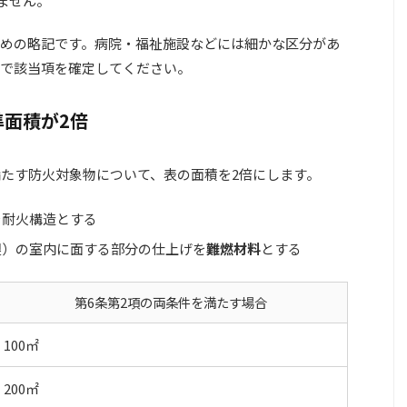
きません。
めの略記です。病院・福祉施設などには細かな区分があ
で該当項を確定してください。
面積が2倍
満たす防火対象物について、表の面積を2倍にします。
を耐火構造とする
根）の室内に面する部分の仕上げを
難燃材料
とする
第6条第2項の両条件を満たす場合
100㎡
200㎡