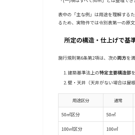
「(一)項はすべて50㎡」とは整理で
表中の「主な例」は用途を理解するた
るため、実物件では令別表第一の原文
所定の構造・仕上げで基準
施行規則第6条第2項は、次の
両方
を
建築基準法上の
特定主要構造部
壁・天井（天井がない場合は屋
用途区分
通常
50㎡区分
50㎡
100㎡区分
100㎡