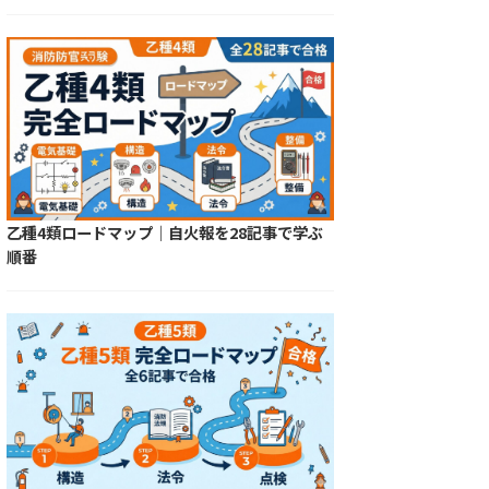
乙種4類ロードマップ｜自火報を28記事で学ぶ
順番