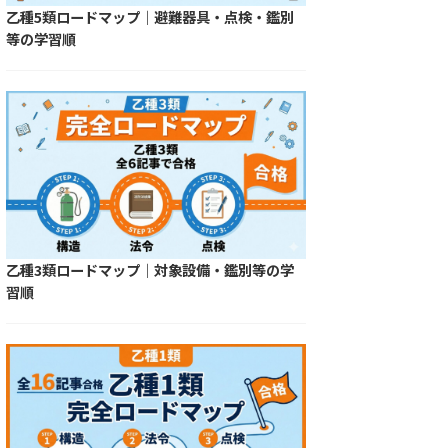
乙種5類ロードマップ｜避難器具・点検・鑑別
等の学習順
乙種3類ロードマップ｜対象設備・鑑別等の学
習順