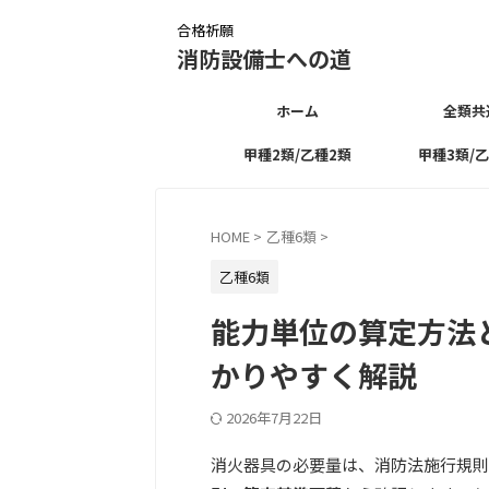
合格祈願
消防設備士への道
ホーム
全類共
甲種2類/乙種2類
甲種3類/
HOME
>
乙種6類
>
乙種6類
能力単位の算定方法
かりやすく解説
2026年7月22日
消火器具の必要量は、消防法施行規則