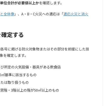
単位合計が必要値以上か
を確認します。
と全体像
」、A・B・C火災への適応は「
適応火災と消火
を確定する
1項各号に掲げる防火対象物またはその部分を前提にした技
象を確定します。
よび所定の火気設備・器具がある飲食店
00㎡基準に該当するもの
または取り扱うもの
窓階・3階以上の階が50㎡以上のもの