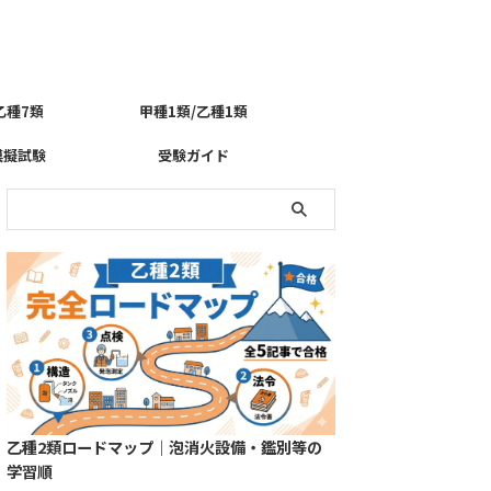
乙種7類
甲種1類/乙種1類
模擬試験
受験ガイド
乙種2類ロードマップ｜泡消火設備・鑑別等の
学習順