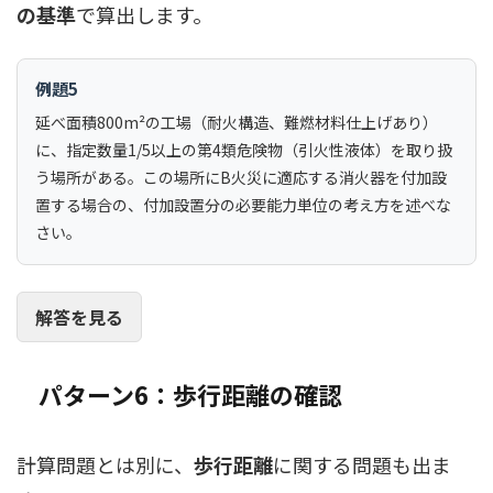
の基準
で算出します。
例題5
延べ面積800m²の工場（耐火構造、難燃材料仕上げあり）
に、指定数量1/5以上の第4類危険物（引火性液体）を取り扱
う場所がある。この場所にB火災に適応する消火器を付加設
置する場合の、付加設置分の必要能力単位の考え方を述べな
さい。
解答を見る
パターン6：歩行距離の確認
計算問題とは別に、
歩行距離
に関する問題も出ま