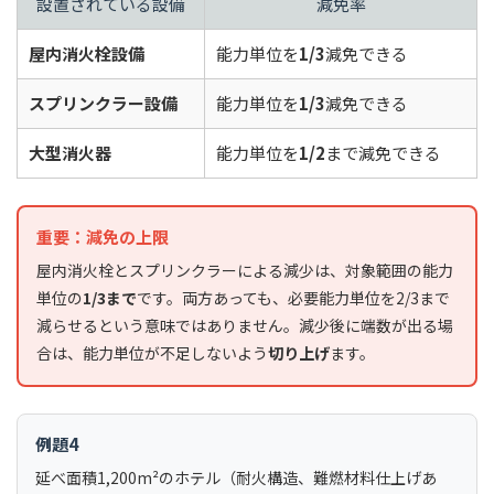
設置されている設備
減免率
屋内消火栓設備
能力単位を
1/3
減免できる
スプリンクラー設備
能力単位を
1/3
減免できる
大型消火器
能力単位を
1/2
まで減免できる
重要：減免の上限
屋内消火栓とスプリンクラーによる減少は、対象範囲の能力
単位の
1/3まで
です。両方あっても、必要能力単位を2/3まで
減らせるという意味ではありません。減少後に端数が出る場
合は、能力単位が不足しないよう
切り上げ
ます。
例題4
延べ面積1,200m²のホテル（耐火構造、難燃材料仕上げあ