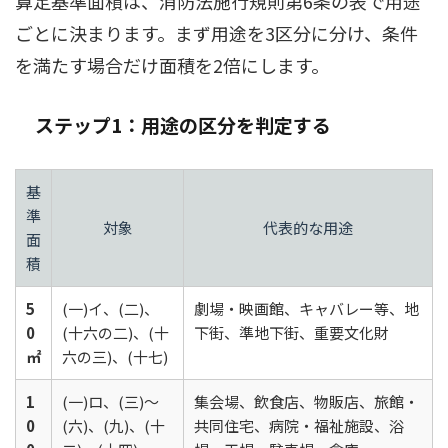
算定基準面積は、消防法施行規則第6条の表で用途
ごとに決まります。まず用途を3区分に分け、条件
を満たす場合だけ面積を2倍にします。
ステップ1：用途の区分を判定する
基
準
対象
代表的な用途
面
積
5
(一)イ、(二)、
劇場・映画館、キャバレー等、地
0
(十六の二)、(十
下街、準地下街、重要文化財
㎡
六の三)、(十七)
1
(一)ロ、(三)〜
集会場、飲食店、物販店、旅館・
0
(六)、(九)、(十
共同住宅、病院・福祉施設、浴