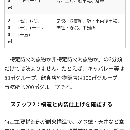
0
二)〜(十四)
場、工場、駐車場、倉庫
㎡
2
(七)、(八)、
学校、図書館、駅・車両停車場、
0
(十)、(十一)、
神社・寺院、事務所
0
(十五)
㎡
「特定防火対象物か非特定防火対象物か」の2分類
だけでは決まりません。たとえば、キャバレー等は
50㎡グループ、飲食店や物販店は100㎡グループ、
事務所は200㎡グループです。
ステップ2：構造と内装仕上げを確認する
特定主要構造部が
耐火構造
で、かつ壁・天井など室