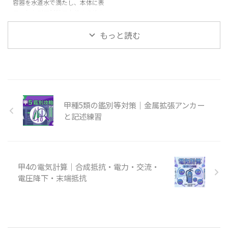
構成 筆記試験（四肢択一） 法令
容器を水道水で満たし、本体に表
て紹介しましたが、この記事では
共通：6問法令類別：4問機械の
示された耐圧試験圧力値まで徐々
薬剤の種類ごとの手順・注意事
基礎知識：5問構造・機能・整
に加圧します。その水圧を5分間
項・再利用の判断基準まで詳しく
備：15問計30問 実技試験（鑑別
かけ、本体容器とキャップに変
解説します。 試験での出題ポイ
もっと読む
等） 写真・イラスト ...
形、損傷、漏れがないか確認しま
ント 乙6の筆記・実技ともに頻出
す。 最初に押さえる6点 対象は、
です。特に「異種薬剤の混合禁止
製造年から10年を経過したも
...
の、または本体容器に腐食などが
認められたものです。 前回の耐
圧性能点検から3年を経過してい
甲種5類の鑑別等対策｜金属拡張アンカー
ないものは除かれます。 著しい
腐食や著しい変形などは、試験せ
と記述練習
ず廃棄します。 本体容器を水道
水で満水にし、保護枠などをかぶ
せます。 本体表示の耐圧試験圧
力値まで徐々に昇圧し、5分間確
...
甲4の電気計算｜合成抵抗・電力・交流・
電圧降下・末端抵抗