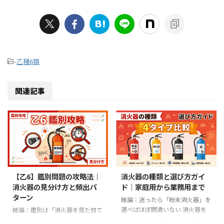
-
乙種6類
関連記事
【乙6】鑑別問題の攻略法｜
消火器の種類と選び方ガイ
消火器の見分け方と頻出パ
ド｜家庭用から業務用まで
ターン
結論：迷ったら「粉末消火器」を
選べばほぼ間違いない 消火器を
結論：鑑別は「消火器を見た目で
買おうと思って調べると、種類が
即答できるか」の試験 結論から