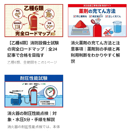
多くて迷いますよね。 結論から
言います。 乙種6類の鑑別問題
言います――家庭用でも業務用でも、
は、消火器の写真や図を見て、名
粉末消火器（ABC粉末）は幅広い
称・部品名・適応火災などを記述
火災に対応しやすい基本タイプで
式で答える試験です。 筆記試験
す。 「でも他の種類も気にな
でどれだけ高得点を取っても、鑑
る」「うちの場合はどれがいい
別（実技試験）で60%を下回れば
の？」という方のために、この記
不合格――これが鑑別の怖いところで
【乙種6類】消防設備士試験
消火薬剤の充てん方法と注
事では消火器の全タイプをわかり
す。 でも安心してください。出
の完全ロードマップ｜全24
意事項｜薬剤別の手順と再
やすく比較し、用途別の選び方を
題パターンは大きく5つに絞られ
記事で合格を目指す
利用判断をわかりやすく解
解説します。 消火器は大きく4タ
ます。この記事では、消火器を
説
イプに分かれる 消火器は、中に
「見た目だけ」で瞬時に見分ける
乙種6類、全範囲をこの1ページ
入っている消火薬剤の種類によっ
コツと、頻出パターン別の攻略法
から 消防設備士 乙種6類（通称
結論から言います 消火薬剤の充
て分けられます。それぞれの特徴
を徹底解説します。 各消火器の
「乙6」）の試験範囲を全24記事
てんは、次の3つの原則を守れば
を見てみましょう。 種類特 ...
詳しい構造については「消火器の
でカバーしました。 この記事
失敗しません。 「同じ薬剤を」
分類と全体像」で解説してい ...
は、その全記事をおすすめの学習
「規定量だけ」「正しい手順で」
順に並べたロードマップです。上
入れる 逆に言えば、この3つのど
から順番に読み進めていけば、筆
れか1つでも間違えると、消火器
記試験も実技試験（鑑別等）も対
が正常に作動しない・消火能力が
応できる知識が身につきます。
不足する・事故が起きるといった
消火器の耐圧性能点検｜対
乙種6類の試験構成 まず、試験で
深刻な結果につながります。 蓄
象・水圧5分・手順を解説
「何がどれだけ出るか」を把握し
圧式の整備や加圧式の整備では
ておきましょう。 乙種6類の試験
消火器の耐圧性能点検では、本体
「薬剤充てん」を1ステップとし