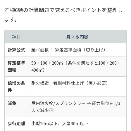
乙種6類の計算問題で覚えるべきポイントを整理し
ます。
項目
覚える内容
計算公式
延べ面積 ÷ 算定基準面積（切り上げ）
算定基準
50・100・200㎡（条件を満たすと100・200・
面積
400㎡）
倍増の条
耐火構造＋難燃材料仕上げ（両方必要）
件
減免
屋内消火栓/スプリンクラー → 能力単位を1/3
まで減少可
歩行距離
小型20m以下、大型30m以下