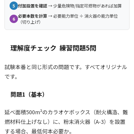
5
付加設置を確認
→ 少量危険物/指定可燃物があれば加算
必要本数を計算
→ 必要能力単位 ÷ 消火器の能力単位
6
（切り上げ）
理解度チェック ―― 練習問題5問
試験本番と同じ形式の問題です。すべてオリジナル
です。
問題1（基本）
延べ面積500m²のカラオケボックス（耐火構造、難
燃材料仕上げなし）に、粉末消火器（A-3）を設置
する場合、最低何本必要か。