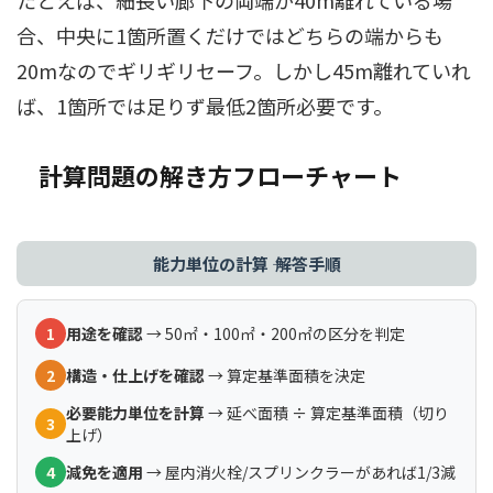
たとえば、細長い廊下の両端が40m離れている場
合、中央に1箇所置くだけではどちらの端からも
20mなのでギリギリセーフ。しかし45m離れていれ
ば、1箇所では足りず最低2箇所必要です。
計算問題の解き方フローチャート
能力単位の計算 ―― 解答手順
1
用途を確認
→ 50㎡・100㎡・200㎡の区分を判定
2
構造・仕上げを確認
→ 算定基準面積を決定
必要能力単位を計算
→ 延べ面積 ÷ 算定基準面積（切り
3
上げ）
4
減免を適用
→ 屋内消火栓/スプリンクラーがあれば1/3減