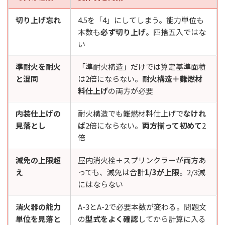
切り上げ忘れ
4.5を「4」にしてしまう。能力単位も
本数も
必ず切り上げ
。四捨五入ではな
い
準耐火を耐火
「準耐火構造」だけでは算定基準面積
と混同
は2倍にならない。
耐火構造＋難燃材
料仕上げ
の両方が必要
内装仕上げの
耐火構造でも難燃材料仕上げで
なけれ
見落とし
ば
2倍にならない。
両方揃って初めて
2
倍
減免の上限超
屋内消火栓＋スプリンクラーが両方あ
え
っても、減免は合計
1/3が上限
。2/3減
にはならない
消火器の能力
A-3とA-2で必要本数が変わる。問題文
単位を見落と
の
型式をよく確認
してから計算に入る