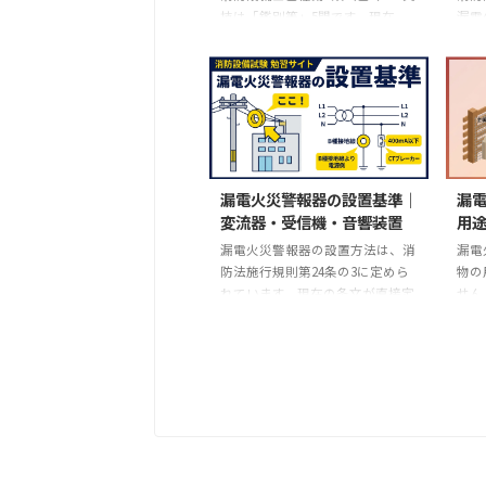
技は「鑑別等」5問です。現在、
漏電
消防試験研究センターが公開して
です
いる第7類の例は、機器写真の名
でも
称当てではなく、漏電火災警報器
には
の誤った配線図から2か所の誤り
消防
を見つけ、その理由を書く問題で
基礎
す。 この記事では、公式問題の図
では
そのものは転載せず、公開されて
開す
いる問題・解答と現行法令をもと
試験
漏電火災警報器の設置基準｜
漏
に、配線図を読む順序と解答の根
基礎
変流器・受信機・音響装置
用途
拠を整理します。最初に消防試験
置基
漏電火災警報器の設置方法は、消
漏電
研究センターの乙種公式公開問題
に整
防法施行規則第24条の3に定めら
物の
PDFで、第7類の問題図と解答を
「合
れています。現在の条文が直接定
せん
確認してください。 この記事で
時間
めるのは、変流器の容量、取付位
ず鉄
確認すること 乙7の「鑑別等」の
ませ
置、音響装置、検出漏えい電流設
る構
問題数と、公開問題の位 ...
い方 
定値、危険場所での連動遮断とい
当す
う5項目です。 古い教材等に見ら
たは
れる「400mA以下」「契約電流
いず
60A超なら1/1,000以上」「公称作
を求
動電流値の50～100％」「130％で
の建
0.3秒以内」「受信機の高さ0.8～
に契