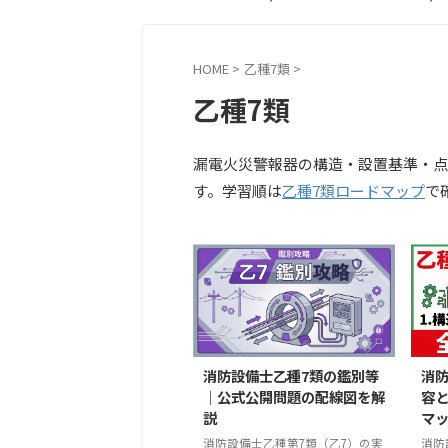
HOME
>
乙種7類
>
乙種7類
漏電火災警報器の構造・設置基準・点
す。学習順は
乙種7類ロードマップ
で
消防設備士乙種7類の鑑別等
消
｜公式公開問題の配線図を解
容
説
マ
消防設備士乙種第7類（乙7）の実
消防