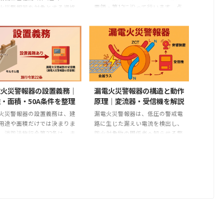
要領・第12に沿って行います。点
火災警報器を対象とする資格
検は、外観や簡易操作を確認する
。受験資格の制限はなく、誰
機器点検と、試験器等で設備を作
受験できます。ただし、試験
動させる総合点検に分かれます。
漏電火災警報器だけでなく、
現行の総合点検で確認する中心項
関係法令の共通部分と電気の
目は、作動電流値、漏電表示灯、
知識も含まれます。 この記事
音響装置の音圧、対象設備におけ
、消防試験研究センターが公
る連動遮断です。「絶縁抵抗5MΩ
る現在の試験科目・問題数・
以上」「D種接地抵抗100Ω以下」
方法を出発点に、学習を電気
電火災警報器の設置義務｜
漏電火災警報器の構造と動作
「公称値の50～100％」「130％で
→構造・規格→設置義務・設
・面積・50A条件を整理
原理｜変流器・受信機を解説
0.3秒以内」を現在の定期点検の
準→点検→公式公開問題の順
火災警報器の設置義務は、建
漏電火災警報器は、低圧の警戒電
判定値として一つの表にまとめる
理します。「最短2週間」
用途や面積だけでは決まりま
路に生じた漏えい電流を検出し、
のは正しくありません。 この記
格率60～70％」「必要時間40
。消防法施行令第22条は、ま
防火対象物の関係者へ知らせる警
事の基準 消防庁が公開する現行
」のような一律の目安は使い
網入りの壁・床・天井に関す
報設備です。現行の規格省令で
の点検基 ...
ん。 このロードマップの使
造条件を定め、その条件に該
は、変流器と受信機で構成される
最初に試験科目と ...
る建物のうち、用途・面積ま
ものと定義されています。 音響装
契約電流容量が7つの区分の
置も報知に欠かせませんが、「変
れかに当てはまる場合に設置
流器・受信機・音響装置の3機器
めています。 「ラスモルタル
が法令上の構成」という整理では
物で、面積基準を超え、さら
ありません。音響装置は受信機を
約電流容量が50Aを超えた場
構成する装置または受信機に接続