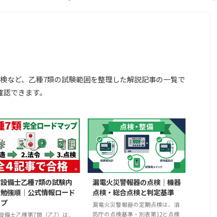
検など、乙種7類の試験範囲を整理した解説記事の一覧で
確認できます。
防設備士乙種7類の試験内
漏電火災警報器の点検｜機器
と勉強順｜公式情報ロード
点検・総合点検と判定基準
ップ
漏電火災警報器の定期点検は、消
防庁の点検基準・別表第12と点検
設備士乙種第7類（乙7）は、