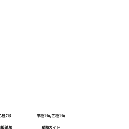
乙種7類
甲種1類/乙種1類
模擬試験
受験ガイド