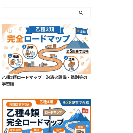
乙種2類ロードマップ｜泡消火設備・鑑別等の
学習順