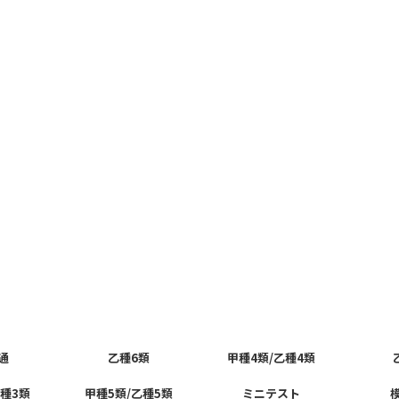
通
乙種6類
甲種4類/乙種4類
乙種3類
甲種5類/乙種5類
ミニテスト