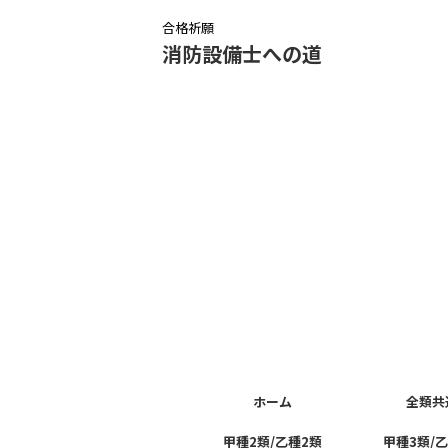
合格祈願
消防設備士への道
ホーム
全類共
甲種2類/乙種2類
甲種3類/