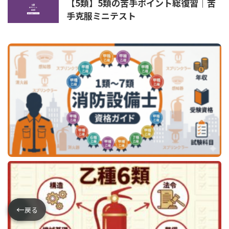
【5類】5類の苦手ポイント総復習｜苦
手克服ミニテスト
←
←
戻る