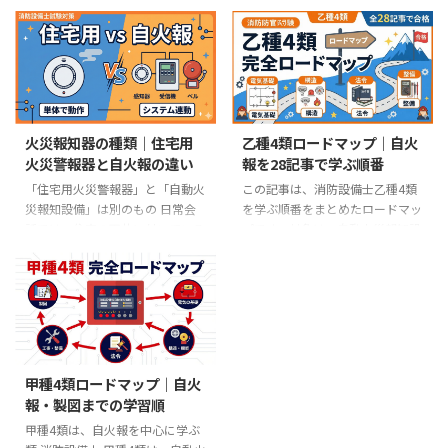
類では、電気の基礎として、抵
士4類の実技では、甲種は鑑別等
抗、電力、交流回路、配線の電圧
5問・製図2問、乙種は鑑別等5問
降下、末端抵抗などを扱います。
が出題範囲になります。これは消
この記事では、計算問題を5つの
防試験研究センターの「試験科目
テーマに分けて確認します。 確
及び問題数」で確認できる基本情
認メモ：試験科目や問題数は、消
報です。 鑑別等では、写真、
防試験研究センターの最新案内で
図、説明文から機器の名称・用
火災報知器の種類｜住宅用
乙種4類ロードマップ｜自火
確認してください。計算では、公
途・動作原理を答える形で学習し
火災警報器と自火報の違い
報を28記事で学ぶ順番
式そのものよりも、Ω、kΩ、A、
ます。この記事では、感知器、受
mA、秒、分などの単位変換で失
信機、試験器具、発信機まわりの
「住宅用火災警報器」と「自動火
この記事は、消防設備士乙種4類
点しやすいです。 このページで
見分け方を、甲4・乙4の初学者
災報知設備」は別のもの 日常会
を学ぶ順番をまとめたロードマッ
扱う5テーマ テーマ主な公式注意
向けに整理します。 確認メモ：
話では、住宅の天井に付いている
プです。対象は、自動火災報知設
点 合成抵抗直列は足し算、並列2
写真だけで断定できない問題もあ
丸い機器も、ビルの天井に並ぶ感
備を中心に、ガス漏れ火災警報設
本は積÷和並列部分を先に1つの
ります。外観、表示、設置場所、
知器も、まとめて「火災報知器」
備、消防機関へ通報する火災報知
抵抗にまとめる。 電力・ ...
問題文の条件を合わせて読み、正
と呼ばれることがあります。ただ
設備などです。 乙種4類は、甲種
式 ...
し、制度上・設備上は同じもので
4類と共通する知識が多い一方
はありません。 区分主な役割使
で、免状の範囲と試験構成が異な
われる場所 住宅用火災警報器住
ります。乙種では工事はできず、
宅内で煙や熱を感知し、機器本体
試験にも製図はありません。まず
甲種4類ロードマップ｜自火
などから警報を出す。戸建住宅、
試験の全体像を確認し、そのあと
報・製図までの学習順
共同住宅の住戸内など。 自動火
電気の基礎、構造・機能、法令類
災報知設備感知器、受信機、発信
別、整備・点検の順に進みます。
甲種4類は、自火報を中心に学ぶ