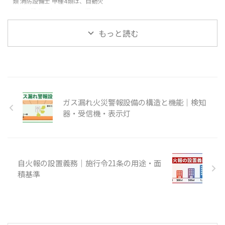
機、地区音響装置などを組み合わ
確認メモ：試験科目、問題数、試
類 消防設備士 甲種4類は、自動火
せ、建物内の火災発生を知らせ
験時間、合格基準、科目免除は、
災報知設備を中心に、ガス漏れ火
る。用途・規模などにより設置対
受験申請前に消防試験研究センタ
災警報設備、消防機関へ通報する
象となる防火対象物。 この記事
ーの最新案内で確認してくださ ...
火災報知設備などを扱う類です。
もっと読む
で ...
甲種は、対象設備の工事・整備・
点検に関係する免状で、乙種より
も製図を含む実技対策が重要にな
ります。 この記事は、甲種4類を
学ぶ順番をまとめたロードマップ
です。まず電気の基礎で回路の見
ガス漏れ火災警報設備の構造と機能｜検知
方を固め、その後に自火報の構
造、法令類別、工事・整備、製図
器・受信機・表示灯
へ進みます。 確認メモ：第4類の
対象設備、試験科目、試験時間、
合格基準、受験資格は、必ず最新
の公式案内も確認してくだ ...
自火報の設置義務｜施行令21条の用途・面
積基準