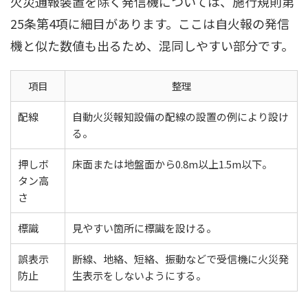
火災通報装置を除く発信機については、施行規則第
25条第4項に細目があります。ここは自火報の発信
機と似た数値も出るため、混同しやすい部分です。
項目
整理
配線
自動火災報知設備の配線の設置の例により設け
る。
押しボ
床面または地盤面から0.8m以上1.5m以下。
タン高
さ
標識
見やすい箇所に標識を設ける。
誤表示
断線、地絡、短絡、振動などで受信機に火災発
防止
生表示をしないようにする。