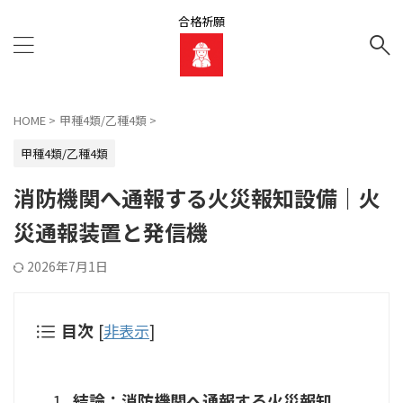
合格祈願
HOME
>
甲種4類/乙種4類
>
甲種4類/乙種4類
消防機関へ通報する火災報知設備｜火
災通報装置と発信機
2026年7月1日
目次
[
非表示
]
結論：消防機関へ通報する火災報知