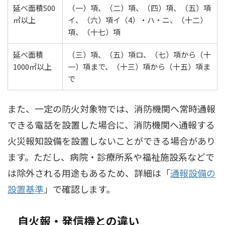
延べ面積500
（一）項、（二）項、（四）項、（五）項
㎡以上
イ、（六）項イ（4）・ハ・ニ、（十二）
項、（十七）項
延べ面積
（三）項、（五）項ロ、（七）項から（十
1000㎡以上
一）項まで、（十三）項から（十五）項ま
で
また、一定の防火対象物では、消防機関へ常時通報
できる電話を設置した場合に、消防機関へ通報する
火災報知設備を設置しないことができる場合があり
ます。ただし、病院・診療所系や福祉施設系などで
は除外される用途もあるため、詳細は「
通報設備の
設置基準
」で確認します。
自火報・発信機との違い