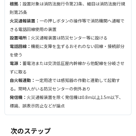
根拠：
設置対象は消防法施行令第23条、細目は消防法施行規
則第25条
火災通報装置：
一の押しボタンの操作等で消防機関へ通報で
きる電話回線使用の装置
設置場所：
火災通報装置は防災センター等に設ける
電話回線：
機能に支障を生ずるおそれのない回線・接続部分
を使う
電源：
蓄電池または交流低圧屋内幹線から他配線を分岐させ
ずに取る
自火報連動：
一定用途では感知器の作動と連動して起動す
る。常時人がいる防災センターの例外あり
発信機：
火災通報装置を除く発信機は0.8m以上1.5m以下、
標識、誤表示防止などが論点
次のステップ