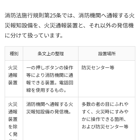
消防法施行規則第25条では、消防機関へ通報する火
災報知設備を、火災通報装置と、それ以外の発信機
に分けて扱っています。
種別
条文上の整理
設置場所
火災
一の押しボタンの操作
防災センター等
通報
等により消防機関に通
装置
報できる装置。電話回
線を使用するもの。
火災
消防機関へ通報する火
多数の者の目にふれや
通報
災報知設備の発信機。
すく、火災時にすみや
装置
かに操作できる箇所、
を除
および防災センター等
く発