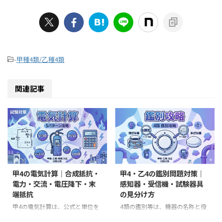
-
甲種4類/乙種4類
関連記事
甲4の電気計算｜合成抵抗・
甲4・乙4の鑑別問題対策｜
電力・交流・電圧降下・末
感知器・受信機・試験器具
端抵抗
の見分け方
甲4の電気計算は、公式と単位を
4類の鑑別等は、機器の名称と役
分けて整理する 消防設備士甲種4
割を正確に答える科目 消防設備