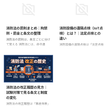
防法施行令では多くの設備につい
せん。 消防法：火災の予防、消
て「非常電源を附置すること」と
防用設備等、防火管理、消火・避
定め、消防法施行規則で方式や容
難の活動に関わる法律 建築基準
量を細かく定めています。 以前
法：建築物の敷地、構造、設備、
の整理では代表方式だけで説明さ
用途について最低基準を定める法
消防法の罰則まとめ｜拘禁
消防設備の遠隔点検（IoT点
れることがありますが、現行の消
律 消防設備士試験では、細かい
刑・罰金と条文の整理
検）とは？｜法定点検との
防法施行規則では、設備によって
例外を覚える前に、まず「消防法
違い
非常電源専用受電設備・自家発電
は消防用設備等や防火管理」「建
消防法の罰則は、条文ごとに分け
設備・蓄電池設備・燃料電池設備
築基準法は建物の構造・避難・防
て覚える 消防法には、命令違
消防設備の遠隔点検は「法定点検
などが使い分けられます。試験対
火区画」という役割分担を押さえ
反、無資格での工事・整備、点検
を全部置き換える制度」ではない
策では、単に種類を丸暗記するよ
ると整理しやすくなります。 2つ
報告や届出の不備などに対する罰
消防設備の分野でも、IoT機器、
りも「どの設備に、どの方式が認
の法律の基本比較 項目 消防 ...
則があります。 ただし、罰則は
通信機能、自己診断機能、クラウ
...
「違反の種類」だけで一律に決ま
ド管理などを使って、設備の状態
るものではありません。たとえば
を遠隔で確認する仕組みが広がり
同じ消防法第17条の4の命令違反
つつあります。こうした仕組み
でも、設置命令に従わない場合と
は、日常の状態把握や点検作業の
維持のため必要な措置をしない場
効率化に役立ちます。 ただし、
消防法の改正履歴の見方｜
合では、参照する罰則条文が分か
試験対策でも実務でも最初に押さ
試験対策で見る条文と制度
れます。 この記事では、消防設
えるべき点があります。遠隔監視
の変化
備士試験や消防用設備等の管理で
やIoT機能があっても、消防法上
混同しやすい罰則を、消防法の現
の点検・報告制度がなくなるわけ
消防法の改正履歴は「事故年表」
行条文に合わせて整理します。現
ではありません。 消防用設備等
より現行条文から見る 消防法