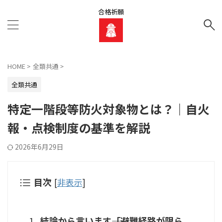
合格祈願
HOME
>
全類共通
>
全類共通
特定一階段等防火対象物とは？｜自火
報・点検制度の基準を解説
2026年6月29日
目次
[
非表示
]
結論から言います――「避難経路が限ら