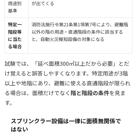
用途別
が出てくる
基準
特定一
消防法施行令第21条第1項第7号により、避難階
階段等
以外の階の用途・直通階段の条件に該当する
に当た
と、自動火災報知設備の対象になる
る場合
試験では、「延べ面積300㎡以上だから必要」とだ
け覚えると誤答しやすくなります。特定用途が3階
以上や地階にあり、避難に使える直通階段が限られ
る場合は、面積だけでなく
階と階段の条件
を見ま
す。
スプリンクラー設備は一律に面積無関係で
はない