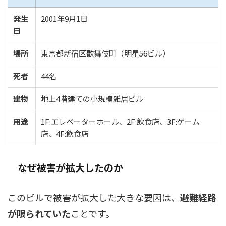
発生
2001年9月1日
日
場所
東京都新宿区歌舞伎町（明星56ビル）
死者
44名
建物
地上4階建ての小規模雑居ビル
用途
1F:エレベーターホール、2F:飲食店、3F:ゲーム
店、4F:飲食店
なぜ被害が拡大したのか
このビルで被害が拡大した大きな要因は、
避難経路
が限られていた
ことです。