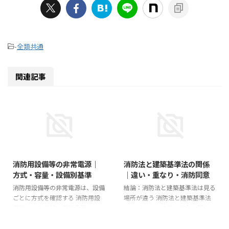
-
全類共通
関連記事
消防用設備等の非常電源｜
消防法と建築基準法の関係
方式・容量・設備別基準
｜違い・重なり・消防同意
消防用設備等の非常電源は、設備
結論：消防法と建築基準法は見る
ごとに方式を確認する 消防用設
場所が違う 消防法と建築基準法
備等は、火災時に常用電源が止ま
は、どちらも建物の安全に関わる
っても必要な時間だけ動作できな
法律です。ただし、同じものを二
ければなりません。そのため、消
重に規制しているわけではありま