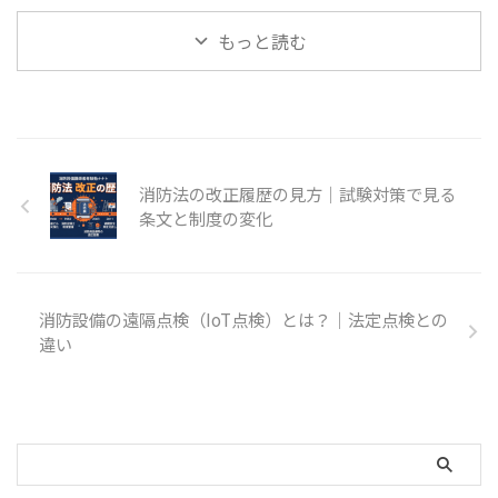
行条文では刑の名称として拘禁刑
の点検・報告は、消防法第17条
は、建物の使われ方、消防用設備
が使われています。 消防設備士 ...
の3の3を根拠に行われます。点検
等の技術、火災予防上の課題に応
もっと読む
の期間、報告の期間、点検 ...
じて改正されてきた法律です。消
防設備士試験で大切なのは、細か
な年号を丸暗記することではな
く、現在の制度がどの条文に整理
されているかを押さえることで
す。 個別の火災と改正の関係を
消防法の改正履歴の見方｜試験対策で見る
学ぶこと自体は有益ですが、事故
名、被害規模、改正年、改正内容
条文と制度の変化
を一対一で断定するには、消防庁
資料や改正資料での確認が必要で
す。この記事では、未確認の年表
ではなく、e-Govで確認できる現
消防設備の遠隔点検（IoT点検）とは？｜法定点検との
行条文を軸に、試験対策で見るべ
違い
き ...