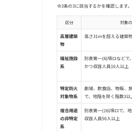
令3条の3に該当するかを確認します。
区分
対象
高層建築
高さ31mを超える建築
物
福祉施設
別表第一(6)項ロなど
系
かつ収容人員10人以上
特定防火
劇場、飲食店、物販、
対象物系
で、地階を除く階数3以
複合用途
別表第一(16)項ロで、
の非特定
収容人員50人以上
系