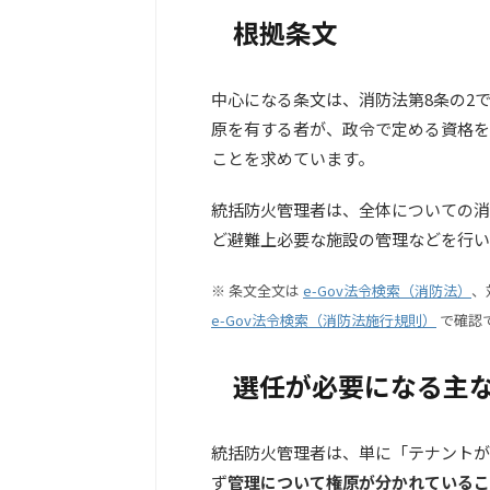
根拠条文
中心になる条文は、消防法第8条の2
原を有する者が、政令で定める資格を
ことを求めています。
統括防火管理者は、全体についての消
ど避難上必要な施設の管理などを行い
※ 条文全文は
e-Gov法令検索（消防法）
、
e-Gov法令検索（消防法施行規則）
で確認
選任が必要になる主
統括防火管理者は、単に「テナントが
ず
管理について権原が分かれているこ