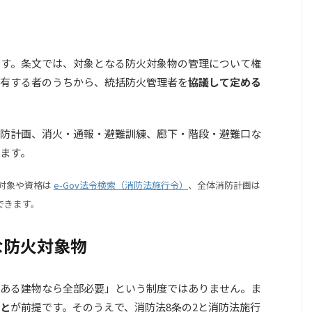
です。条文では、対象となる防火対象物の管理について権
有する者のうちから、統括防火管理者を
協議して定める
防計画、消火・通報・避難訓練、廊下・階段・避難口な
ます。
対象や資格は
e-Gov法令検索（消防法施行令）
、全体消防計画は
できます。
な防火対象物
ある建物なら全部必要」という制度ではありません。ま
と
が前提です。そのうえで、消防法8条の2と消防法施行