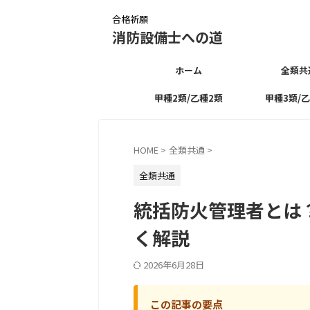
合格祈願
消防設備士への道
ホーム
全類共
甲種2類/乙種2類
甲種3類/
HOME
>
全類共通
>
全類共通
統括防火管理者とは
く解説
2026年6月28日
この記事の要点