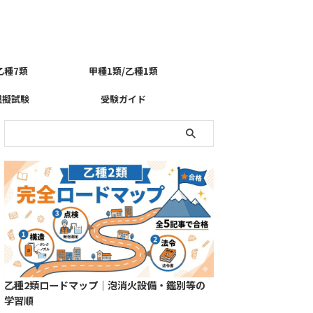
乙種7類
甲種1類/乙種1類
模擬試験
受験ガイド
乙種2類ロードマップ｜泡消火設備・鑑別等の
学習順