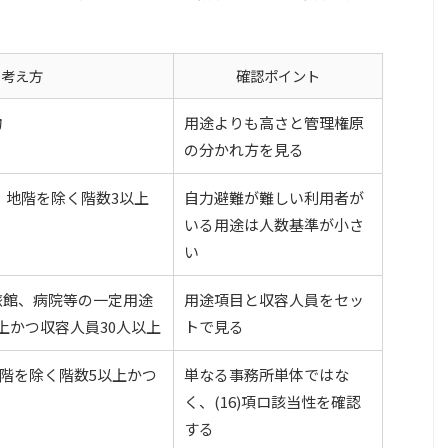
の考え方
確認ポイント
物
用途よりも高さと管理権原
の分かれ方を見る
で、地階を除く階数3以上
自力避難が難しい利用者が
いる用途は人数基準が小さ
い
旅館、病院等の一定用途
用途項目と収容人員をセッ
上かつ収容人員30人以上
トで見る
地階を除く階数5以上かつ
単なる事務所単体ではな
く、(16)項ロ該当性を確認
する