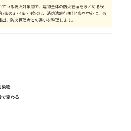
れている防火対象物で、建物全体の防火管理をまとめる役
令3条の3・4条・4条の2、消防法施行規則4条を中心に、選
届出、防火管理者との違いを整理します。
対象物
分で変わる