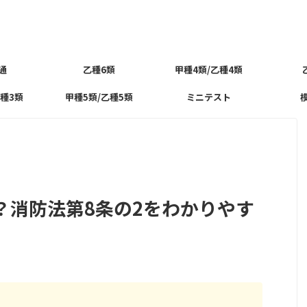
通
乙種6類
甲種4類/乙種4類
乙種3類
甲種5類/乙種5類
ミニテスト
？消防法第8条の2をわかりやす